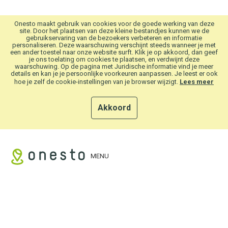
Overslaan en naar hoofdinhoud gaan
Onesto maakt gebruik van cookies voor de goede werking van deze
site. Door het plaatsen van deze kleine bestandjes kunnen we de
gebruikservaring van de bezoekers verbeteren en informatie
personaliseren. Deze waarschuwing verschijnt steeds wanneer je met
een ander toestel naar onze website surft. Klik je op akkoord, dan geef
je ons toelating om cookies te plaatsen, en verdwijnt deze
waarschuwing. Op de pagina met Juridische informatie vind je meer
details en kan je je persoonlijke voorkeuren aanpassen. Je leest er ook
hoe je zelf de cookie-instellingen van je browser wijzigt.
Lees meer
Akkoord
MENU