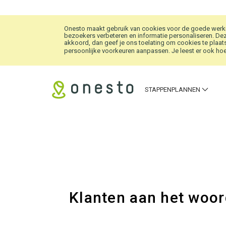
Overslaan en naar hoofdinhoud gaan
Onesto maakt gebruik van cookies voor de goede werkin
bezoekers verbeteren en informatie personaliseren. Dez
akkoord, dan geef je ons toelating om cookies te plaats
persoonlijke voorkeuren aanpassen. Je leest er ook hoe 
STAPPENPLANNEN
Klanten aan het woo