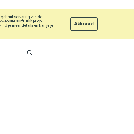
 gebruikservaring van de
ebsite surft. Klik je op
Akkoord
nd je meer details en kan je je