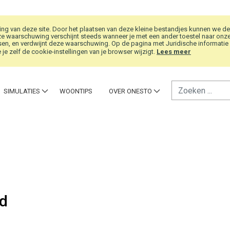
g van deze site. Door het plaatsen van deze kleine bestandjes kunnen we de
e waarschuwing verschijnt steeds wanneer je met een ander toestel naar onze w
en, en verdwijnt deze waarschuwing. Op de pagina met Juridische informatie vi
je zelf de cookie-instellingen van je browser wijzigt.
Lees meer
SIMULATIES
WOONTIPS
OVER ONESTO
rd