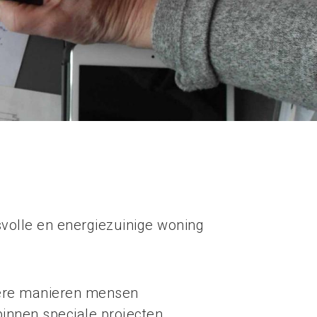
svolle en energiezuinige woning
ndere manieren mensen
nnen speciale projecten.