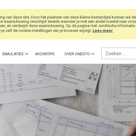
g van deze site. Door het plaatsen van deze kleine bestandjes kunnen we de
e waarschuwing verschijnt steeds wanneer je met een ander toestel naar onze w
en, en verdwijnt deze waarschuwing. Op de pagina met Juridische informatie vi
je zelf de cookie-instellingen van je browser wijzigt.
Lees meer
SIMULATIES
WOONTIPS
OVER ONESTO