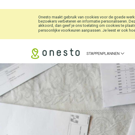
Overslaan en naar hoofdinhoud gaan
Onesto maakt gebruik van cookies voor de goede werkin
bezoekers verbeteren en informatie personaliseren. Dez
akkoord, dan geef je ons toelating om cookies te plaats
persoonlijke voorkeuren aanpassen. Je leest er ook hoe 
STAPPENPLANNEN