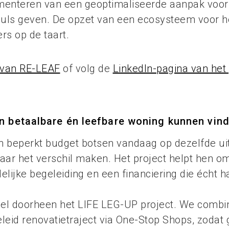
ementeren van een geoptimaliseerde aanpak voo
puls geven. De opzet van een ecosysteem voor h
s op de taart.
 van RE-LEAF
of volg de
LinkedIn-pagina van het 
n betaalbare én leefbare woning kunnen vin
n beperkt budget botsen vandaag op dezelfde ui
daar het verschil maken. Het project helpt hen o
lijke begeleiding en een financiering die écht haa
del doorheen het LIFE LEG-UP project. We combi
eid renovatietraject via One-Stop Shops, zodat 