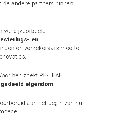
n de andere partners binnen
n we bijvoorbeeld
vesterings- en
llingen en verzekeraars mee te
enovaties.
 Voor hen zoekt RE-LEAF
n
gedeeld eigendom
.
oorbereid aan het begin van hun
rmoede.