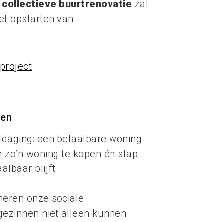
r
collectieve buurtrenovatie
zal
et opstarten van
project
.
den
tdaging: een betaalbare woning
m zo’n woning te kopen én stap
lbaar blijft.
neren onze sociale
gezinnen niet alleen kunnen