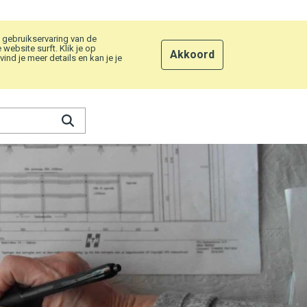
 gebruikservaring van de
ebsite surft. Klik je op
Akkoord
nd je meer details en kan je je