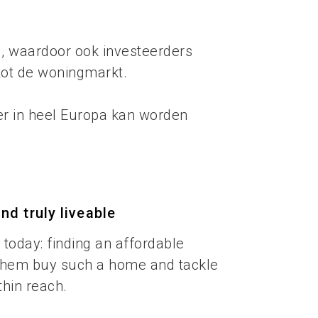
, waardoor ook investeerders
ot de woningmarkt.
er in heel Europa kan worden
nd truly liveable
today: finding an affordable
s them buy such a home and tackle
thin reach.