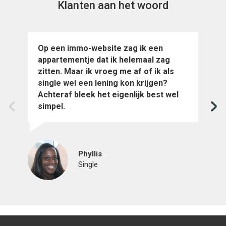
Klanten aan het woord
Op een immo-website zag ik een
I
appartementje dat ik helemaal zag
m
zitten. Maar ik vroeg me af of ik als
m
single wel een lening kon krijgen?
o
Achteraf bleek het eigenlijk best wel
v
prev
ne
simpel.
Phyllis
Single