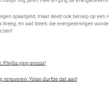
 huisje nog jaren mee en ging de energierekeni
 eigen spaargeld, maar deed ook beroep op een r
is kreeg, en wat bleek: die energieleningen word
rzien!
 Phyllis ging ervoor!
 renoveren: Yolan durfde dat aan!