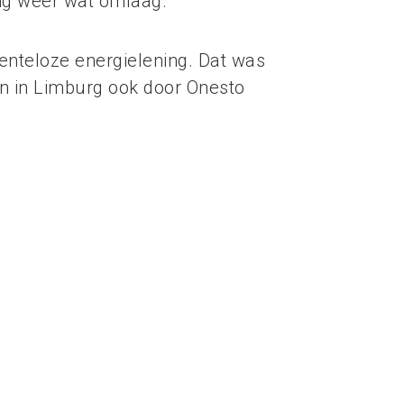
ng weer wat omlaag.
enteloze energielening. Dat was
en in Limburg ook door Onesto