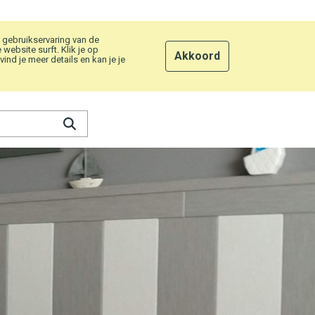
 gebruikservaring van de
ebsite surft. Klik je op
Akkoord
nd je meer details en kan je je