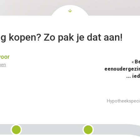
g kopen? Zo pak je dat aan!
voor
Be
nen
eenoudergezin
... i
Hypotheekspecia