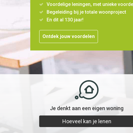
Voordelige leningen, met unieke voord
Begeleiding bij je totale woonproject
En dit al 130 jaar!
Ontdek jouw voordelen
Je denkt aan een eigen woning
Hoeveel kan je lenen